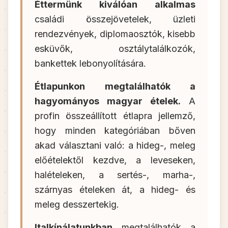
Éttermünk kiválóan alkalmas
családi összejövetelek, üzleti
rendezvények, diplomaosztók, kisebb
esküvők, osztálytalálkozók,
bankettek lebonyolítására.
Étlapunkon megtalálhatók a
hagyományos magyar ételek.
A
profin összeállított étlapra jellemző,
hogy minden kategóriában bőven
akad választani való: a hideg-, meleg
előételektől kezdve, a leveseken,
halételeken, a sertés-, marha-,
szárnyas ételeken át, a hideg- és
meleg desszertekig.
Italkínálatunkban
megtalálhatók a