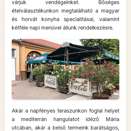
várjuk vendégeinket. Bőséges
ételválasztékunkon megtalálható a magyar
és horvát konyha specialitásai, valamint
kétféle napi menüvel állunk rendelkezésre.
Akár a napfényes teraszunkon foglal helyet
a mediterrán hangulatot idéző Mária
utcában, akár a belső termeink barátságos,